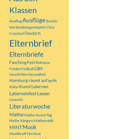
große Bedeutung
Klassen
Dieses Jahr hab
Ausflüge
Ausflug
Basteln
und uns dafür z
Chor
bne
Bundesjugendspiele
Deutsch
Crosslauf
„Für die Vorschu
Elternbrief
Riccarda Ley, di
Elternbriefe
Kinder“ veröffent
Sonnengruß und 
Fasching
Fest
fit4future
GBS
verschiedene ti
Fußball
Frieden
Geschichten
Gesundheit
Atemübungen mi
Hamburg räumt auf
Igelfit
gemacht. Das war
Kunst
Laternen
Kultur
Laternenfest
Lesen
Für die 2., 3. u
Lesesofa
Literaturwoche
„Zack“ vorgeles
da es ein Comic 
Mathe
Mathe-Kunst-Tag
Mathematik
Untermalung der
Mathe-Känguru
MINT
Musik
Fragen zu seiner
Musiktreff Nordost
viele Kinder auf