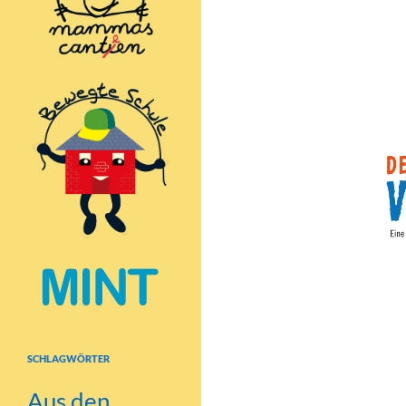
Am 15. Novembe
teilgenommen. D
initiiert durch 
SCHLAGWÖRTER
Dieser Aktionsta
Aus den