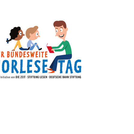
r 2024 haben wir an dem bundesweiten Vorlesetag
as ist Deutschlands größtes Vorlesefest und wird
DIE ZEIT, Stiftung Lesen und Deutsche Bahn Stiftung.
g setzt jedes Jahr ein öffentliches Zeichen für die