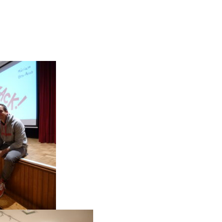
lle gebannt von der Lesung.
n wunderbaren Vorlesetag und danken beiden
Ihre Zeit und Mühe.“