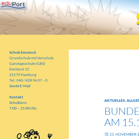
Zum
Inhalt
springen
Suchen
Schule Eenstock
Grundschule mit Vorschule
Schule Eenstock
Grundschule mit Vorschule
Ganztagsschule (GBS)
Eenstock 15
22179 Hamburg
Schlagwortarch
Tel.: 040 / 428 96 07 – 0
Sende E-Mail
Kontakt
AKTUELLES
,
ALLGE
Schulbüro:
BUNDE
7:00 – 15:00 Uhr
AM 15.
23. NOVEMBER 