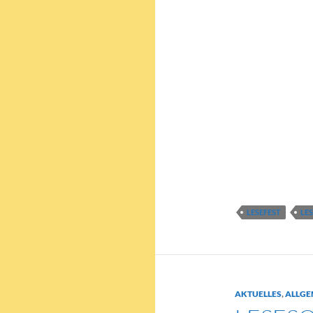
vierten Klasse w
ausgewählt. Vor
einen Text vorge
durften. Besond
Kinder haben tol
Aufgabe, die bes
danach bekamen 
Belohnung.
LESEFEST
LE
AKTUELLES
,
ALLGE