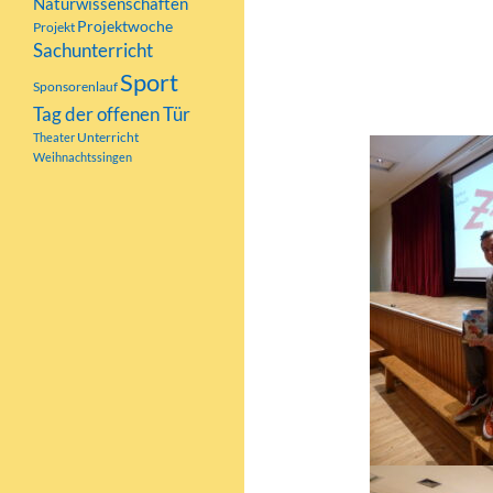
Naturwissenschaften
und wir waren a
Projektwoche
Projekt
Sachunterricht
Wir hatten eine
Sport
Sponsorenlauf
Autor:innen für 
Tag der offenen Tür
Unterricht
Theater
Weihnachtssingen