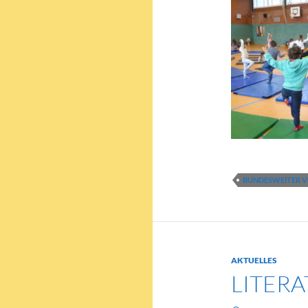
BUNDESWEITER V
AKTUELLES
LITER