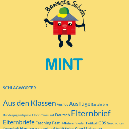
SCHLAGWÖRTER
Aus den Klassen
Ausflüge
Ausflug
Basteln
bne
Elternbrief
Deutsch
Chor
Bundesjugendspiele
Crosslauf
Elternbriefe
Fasching
Fest
GBS
Fußball
fit4future
Frieden
Geschichten
Hamburg räumt auf
Kunst
Laternen
Gesundheit
Igelfit
Kultur