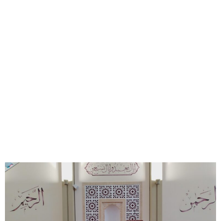
Am Mittwoch sind wir in eine Moschee gegangen und wir
mussten unsere Schuhe draußen ausziehen. Dann sind wir
hineingegangen -in einen großen, leeren Raum- und ein Mann
hat uns viel erzählt und aus dem Koran vorgelesen in einer
anderen Sprache. Auf dem Boden lag ein riesiger, weicher
Teppich. An den Wänden waren Muster und schöne
Schriftzeichen.
In der Pause durften wir dort spielen. Am Ende haben wir
gefrühstückt.
Es war sehr cool.