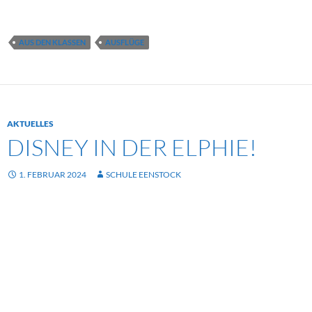
AUS DEN KLASSEN
AUSFLÜGE
AKTUELLES
DISNEY IN DER ELPHIE!
1. FEBRUAR 2024
SCHULE EENSTOCK
Januar 2024
Weil der Ausflug zur Elphie uns in der 1. Klasse so
ausgezeichnet gefallen hat, sind wir noch einmal hingefahren.
Inzwischen sind wir groß, nämlich in der 2. Klasse. Die lange