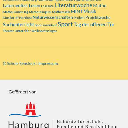
Literaturwoche
Laternenfest
Lesen
Mathe
Lesesofa
MINT
Musik
Mathe-Kunst-Tag
Mathematik
Mathe-Känguru
Naturwissenschaften
Projektwoche
Musiktreff Nordost
Projekt
Sport
Tag der offenen Tür
Sachunterricht
Sponsorenlauf
Unterricht
Theater
Weihnachtssingen
© Schule Eenstock I
Impressum
Gefördert von