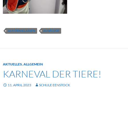
AUS DEN KLASSEN
AUSFLÜGE
AKTUELLES
,
ALLGEMEIN
KARNEVAL DER TIERE!
11. APRIL 2023
SCHULE EENSTOCK
Wir fanden den Ausflug ALLE außerordentlich toll! Und: Hand
aufs Herz: Dass 24 Personen die gleiche Sache
außerordentlich toll finden… ist doch ungewöhnlich. Unsere
Meinungen darüber was das oberallerbeste war gehen zwar
auseinander, grundsätzlich sind wir uns aber einig: Die