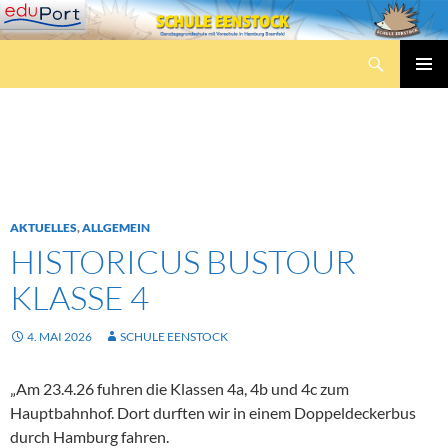
Zum
Inhalt
Suchen
springen
Schule Eenstock
PRIMÄR
MENÜ
Schlagwortarchiv: Ausflüge
AKTUELLES
,
ALLGEMEIN
HISTORICUS BUSTOUR
KLASSE 4
4. MAI 2026
SCHULE EENSTOCK
„Am 23.4.26 fuhren die Klassen 4a, 4b und 4c zum
Hauptbahnhof. Dort durften wir in einem Doppeldeckerbus
durch Hamburg fahren.