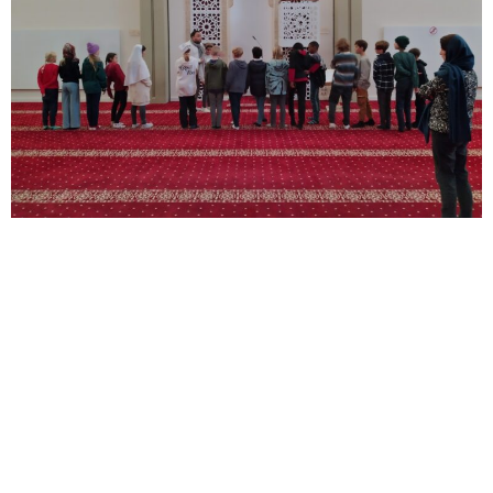
Besuch der Klasse 4a im Theaterdeck in Barmbek Ende
November 2024
Es wurde das Stück „Emil und die Detektive“ von Erich Kästner
gespielt.
Es war sehr witzig.