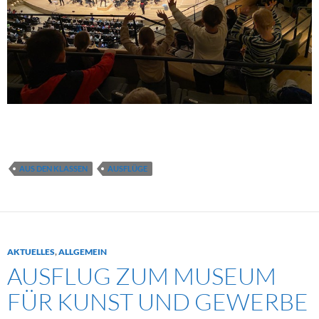
AUS DEN KLASSEN
AUSFLÜGE
AKTUELLES
,
ALLGEMEIN
AUSFLUG ZUM MUSEUM
FÜR KUNST UND GEWERBE