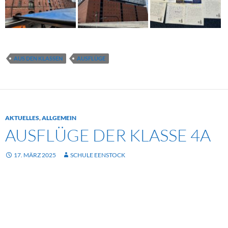
AUS DEN KLASSEN
AUSFLÜGE
AKTUELLES
,
ALLGEMEIN
AUSFLÜGE DER KLASSE 4A
17. MÄRZ 2025
SCHULE EENSTOCK
Besuch der Klasse 4a in einer Moschee Ende November
2024
Wie sieht es in einer Moschee aus?