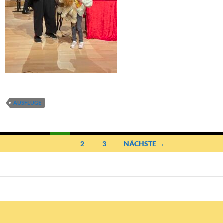
AUSFLÜGE
Beitragsnavigation
1
2
3
NÄCHSTE →