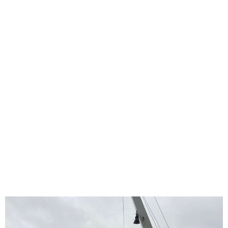
konnten aber gut sehen. Als Walt Disney so alt war wie wir,
musste er sehr früh aufstehen, um Zeitungen auszutragen.
Nachmittags hat er dann gern gezeichnet und das war
gleichzeitig der Anfang seiner großen Karriere! Heute wurden
Lieder aus den Disneyfilmen gespielt… vom großen Orchester!
Zu den Liedern hatten alle Kinder Tänze einstudiert, so dass
der ganze Saal mitmachen konnte. Unsere beiden
Lieblingstänze waren „Bibbedi babbedi“ aus Cinderella und
„Balu“ aus dem Dschungelbuch. Die zwei Tänze können wir
wirklich supergut. Die Kinder aus der ersten Reihe durften auf
der Bühne tanzen UND sie haben Stoffblumen geschenkt
bekommen. Das fanden die meisten von uns sehr ungerecht.
Sonst war das Konzert aber ok. Das Tanzen hat sogar richtig
Spaß gemacht, das Konzert war für uns nur ein bisschen zu
lang. Trotzdem wollen wir wieder in die Elphie!