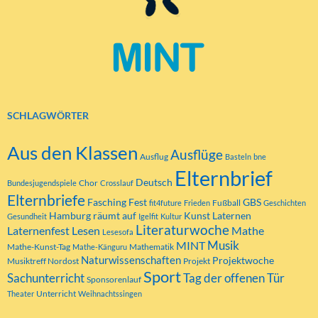
SCHLAGWÖRTER
Aus den Klassen
Ausflüge
Ausflug
Basteln
bne
Elternbrief
Deutsch
Chor
Bundesjugendspiele
Crosslauf
Elternbriefe
Fasching
Fest
GBS
Fußball
fit4future
Frieden
Geschichten
Hamburg räumt auf
Kunst
Laternen
Gesundheit
Igelfit
Kultur
Literaturwoche
Laternenfest
Lesen
Mathe
Lesesofa
MINT
Musik
Mathe-Kunst-Tag
Mathematik
Mathe-Känguru
Naturwissenschaften
Projektwoche
Musiktreff Nordost
Projekt
Sport
Tag der offenen Tür
Sachunterricht
Sponsorenlauf
Unterricht
Theater
Weihnachtssingen