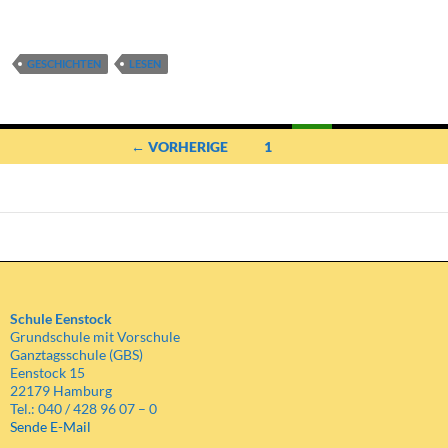
GESCHICHTEN
LESEN
Beitragsnavigation
← VORHERIGE
1
2
Schule Eenstock
Grundschule mit Vorschule
Ganztagsschule (GBS)
Eenstock 15
22179 Hamburg
Tel.: 040 / 428 96 07 – 0
Sende E-Mail