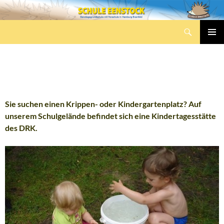
Zum
Inhalt
Suchen
springen
Schule Eenstock
PRIMÄR
MENÜ
KITA EENSTOCK
Sie suchen einen Krippen- oder Kindergartenplatz? Auf
unserem Schulgelände befindet sich eine Kindertagesstätte
des DRK.