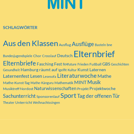
SCHLAGWÖRTER
Aus den Klassen
Ausflüge
Ausflug
Basteln
bne
Elternbrief
Deutsch
Chor
Bundesjugendspiele
Crosslauf
Elternbriefe
Fasching
Fest
GBS
Fußball
fit4future
Frieden
Geschichten
Hamburg räumt auf
Kunst
Laternen
Gesundheit
Igelfit
Kultur
Literaturwoche
Laternenfest
Lesen
Mathe
Lesesofa
MINT
Musik
Mathe-Kunst-Tag
Mathematik
Mathe-Känguru
Naturwissenschaften
Projektwoche
Musiktreff Nordost
Projekt
Sport
Tag der offenen Tür
Sachunterricht
Sponsorenlauf
Unterricht
Theater
Weihnachtssingen