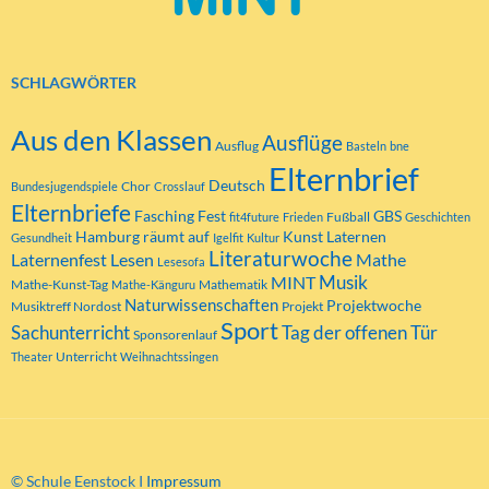
SCHLAGWÖRTER
Aus den Klassen
Ausflüge
Ausflug
Basteln
bne
Elternbrief
Deutsch
Chor
Bundesjugendspiele
Crosslauf
Elternbriefe
Fasching
Fest
GBS
Fußball
fit4future
Frieden
Geschichten
Hamburg räumt auf
Kunst
Laternen
Gesundheit
Igelfit
Kultur
Literaturwoche
Laternenfest
Lesen
Mathe
Lesesofa
MINT
Musik
Mathe-Kunst-Tag
Mathematik
Mathe-Känguru
Naturwissenschaften
Projektwoche
Musiktreff Nordost
Projekt
Sport
Tag der offenen Tür
Sachunterricht
Sponsorenlauf
Unterricht
Theater
Weihnachtssingen
© Schule Eenstock I
Impressum