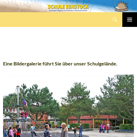
Zum
Inhalt
Suchen
springen
Schule Eenstock
PRIMÄR
MENÜ
RUNDGANG
Eine Bildergalerie führt Sie über unser Schulgelände.