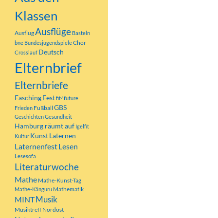
Klassen
Ausflüge
Ausflug
Basteln
Chor
bne
Bundesjugendspiele
Deutsch
Crosslauf
Elternbrief
Elternbriefe
Fasching
Fest
fit4future
GBS
Fußball
Frieden
Geschichten
Gesundheit
Hamburg räumt auf
Igelfit
Kunst
Laternen
Kultur
Laternenfest
Lesen
Lesesofa
Literaturwoche
Mathe
Mathe-Kunst-Tag
Mathematik
Mathe-Känguru
MINT
Musik
Musiktreff Nordost