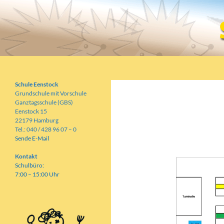
Zum
Inhalt
springen
Suchen
Schule Eenstock
Grundschule mit Vorschule
Schule Eenstock
Grundschule mit Vorschule
Ganztagsschule (GBS)
Eenstock 15
RAUMP
22179 Hamburg
Tel.: 040 / 428 96 07 – 0
Sende E-Mail
Kontakt
Schulbüro:
7:00 – 15:00 Uhr