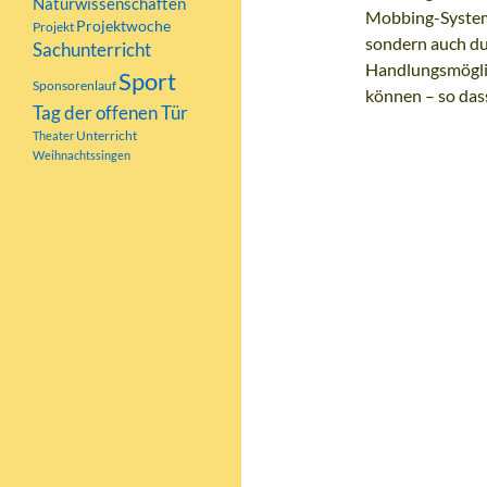
Naturwissenschaften
Mobbing-System 
Projektwoche
Projekt
sondern auch du
Sachunterricht
Handlungsmöglic
Sport
Sponsorenlauf
können – so das
Tag der offenen Tür
Unterricht
Theater
Weihnachtssingen