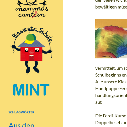
bewältigen müs
vermittelt, um 
Schulbeginns en
Alle unsere Kla
Handpuppe Ferdi
handlungsorienti
auf.
SCHLAGWÖRTER
Die Ferdi-Kurse 
Doppelbesetzung
Aus den