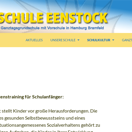
AKTUELLES
UNSERE SCHULE
SCHULKULTUR
GANZ
LICHES MITEINANDER
enstraining für Schulanfänger:
t stellt Kinder vor große Herausforderungen. Die
es gesunden Selbstbewusstseins und eines
tuationsangemessenes Sozialverhaltens gehört zu
igen Aufgaben, die Kinder in ihrer Entwicklung