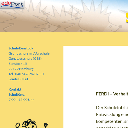
Zum
Inhalt
springen
Suchen
Schule Eenstock
Grundschule mit Vorschule
Schule Eenstock
Grundschule mit Vorschule
Ganztagsschule (GBS)
Eenstock 15
FRIED
22179 Hamburg
Tel.: 040 / 428 96 07 – 0
Sende E-Mail
Kontakt
FERDI – Verhalt
Schulbüro:
7:00 – 15:00 Uhr
Der Schuleintrit
Entwicklung ein
kompetenten, si
den vielen wicht