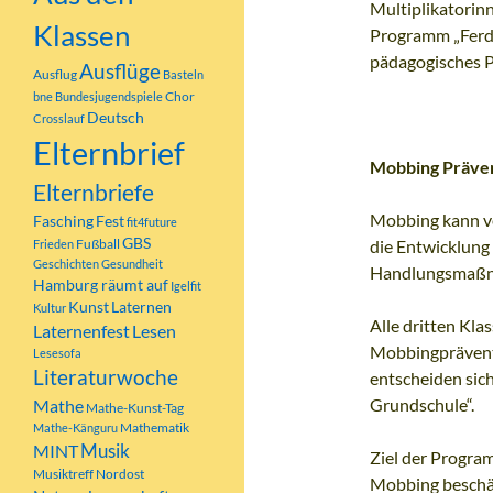
Multiplikatorinn
Klassen
Programm „Ferdi
pädagogisches P
Ausflüge
Ausflug
Basteln
Chor
bne
Bundesjugendspiele
Deutsch
Crosslauf
Elternbrief
Mobbing Präve
Elternbriefe
Mobbing kann ver
Fasching
Fest
fit4future
GBS
Fußball
die Entwicklung 
Frieden
Geschichten
Gesundheit
Handlungsmaßna
Hamburg räumt auf
Igelfit
Kunst
Laternen
Kultur
Alle dritten Kla
Laternenfest
Lesen
Mobbingprävent
Lesesofa
Literaturwoche
entscheiden sic
Grundschule“.
Mathe
Mathe-Kunst-Tag
Mathematik
Mathe-Känguru
MINT
Musik
Ziel der Program
Musiktreff Nordost
Mobbing beschäft