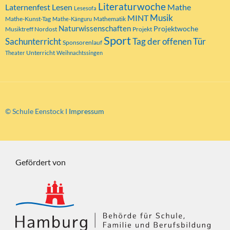
Literaturwoche
Laternenfest
Lesen
Mathe
Lesesofa
MINT
Musik
Mathe-Kunst-Tag
Mathematik
Mathe-Känguru
Naturwissenschaften
Projektwoche
Musiktreff Nordost
Projekt
Sport
Tag der offenen Tür
Sachunterricht
Sponsorenlauf
Unterricht
Theater
Weihnachtssingen
© Schule Eenstock I
Impressum
Gefördert von