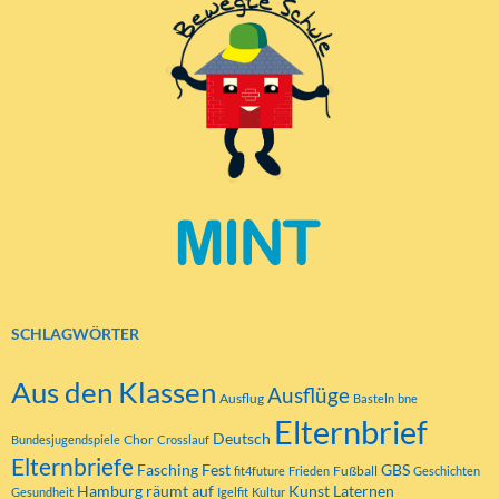
SCHLAGWÖRTER
Aus den Klassen
Ausflüge
Ausflug
Basteln
bne
Elternbrief
Deutsch
Chor
Bundesjugendspiele
Crosslauf
Elternbriefe
Fasching
Fest
GBS
Fußball
fit4future
Frieden
Geschichten
Hamburg räumt auf
Kunst
Laternen
Gesundheit
Igelfit
Kultur