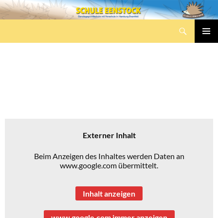
Zum
Inhalt
Suchen
springen
Schule Eenstock
PRIMÄR
MENÜ
LAGE UND ANFAHRT
Unsere Schule im Stadtplan
Externer Inhalt
Beim Anzeigen des Inhaltes werden Daten an
www.google.com übermittelt.
Inhalt anzeigen
www.google.com immer anzeigen