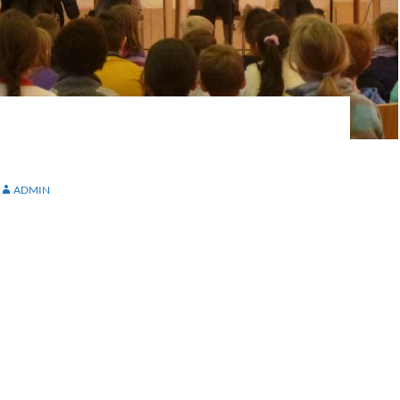
ST
ADMIN
 11.04. bis 15.04. fand wieder unser Lesefest statt.
wurden zuvor die besten Leser von den Kindern selbst
Klassenstufe haben die Kinder dann einen ihnen
t vorgelesen. Dieser wurde in der Stunde vorher in
onders spannend war das Vorlesen mit Mikrofon!
n toll gelesen und die Jury hatte danach die