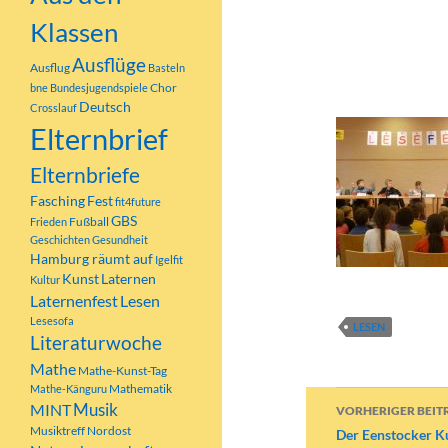
schwierige Aufg
Klassen
Am Freitag gab e
Ausflüge
Ausflug
Basteln
Lesekinder bek
Chor
bne
Bundesjugendspiele
Deutsch
Crosslauf
Elternbrief
Elternbriefe
Fasching
Fest
fit4future
GBS
Fußball
Frieden
Geschichten
Gesundheit
Hamburg räumt auf
Igelfit
Kunst
Laternen
Kultur
Laternenfest
Lesen
Lesesofa
LESEN
Literaturwoche
Mathe
Mathe-Kunst-Tag
Mathematik
Mathe-Känguru
Beitragsn
MINT
Musik
VORHERIGER BEIT
Musiktreff Nordost
Der Eenstocker K