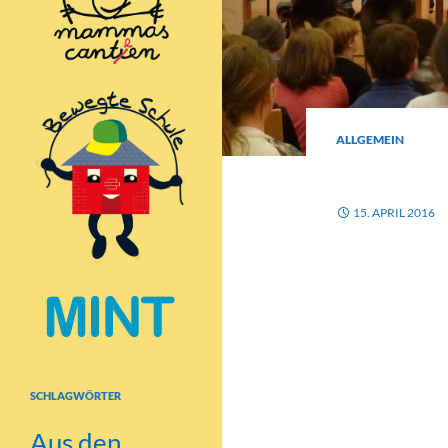
ALLGEMEIN
LESEFE
15. APRIL 2016
In der Woche vom
In jeder Klasse 
ausgewählt.
Vor der ganzen 
unbekannten Tex
SCHLAGWÖRTER
Ruhe geübt. Bes
Alle Kinder habe
Aus den