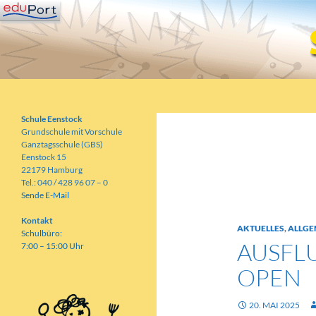
Zum
Inhalt
springen
Suchen
Schule Eenstock
Grundschule mit Vorschule
Schule Eenstock
Grundschule mit Vorschule
Ganztagsschule (GBS)
Eenstock 15
22179 Hamburg
Schlagwortarch
Tel.: 040 / 428 96 07 – 0
Sende E-Mail
Kontakt
AKTUELLES
,
ALLGE
Schulbüro:
AUSFL
7:00 – 15:00 Uhr
OPEN
20. MAI 2025