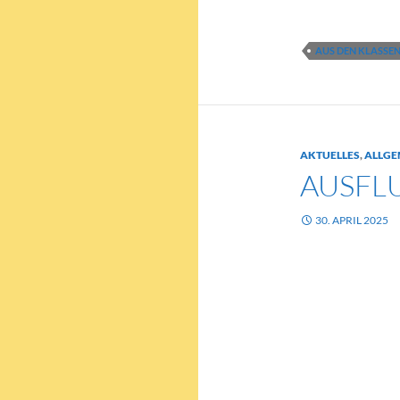
AUS DEN KLASSE
AKTUELLES
,
ALLGE
AUSFL
30. APRIL 2025
Spannender Aus
Am 23. April ma
Sachunterrichts
Energieberg. De
einem beeindru
Energiepolitik 