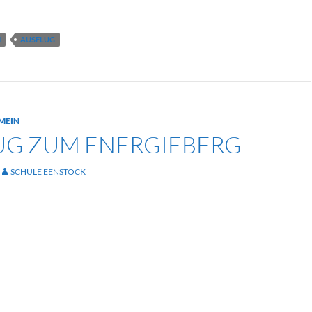
N
AUSFLUG
MEIN
UG ZUM ENERGIEBERG
SCHULE EENSTOCK
flug zum Energieberg – Lernen mit Ausblick
chte unsere Klasse 2b im Rahmen des
 einen lehrreichen und spannenden Ausflug zum
r ehemalige Müllberg wurde in den letzten Jahren zu
ckenden Beispiel moderner Umwelt- und
umgestaltet und bot den Kindern zahlreiche