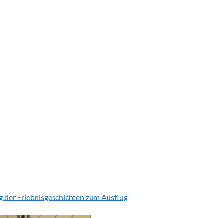
sehen, wie schnell sie den Ball hin- und her schlugen –
iert sie dabei waren. Viele Kinder klatschten
n ein Punkt besonders schön war.
er eine oder die andere jetzt sogar Lust bekommen,
 zu spielen!
war, dass wir gemeinsam als Klasse etwas Neues
 – und dabei viel Bewegung, frische Luft und Spaß
ber glücklich fuhren wir am Nachmittag wieder zurück
 steht fest: Dieser sportliche Tag im Tennisstadion
nge in Erinnerung bleiben!
tlichungen zu diesem Erlebnis und Bilder sind in der
usehen.
ng der Erlebnisgeschichten zum Ausflug