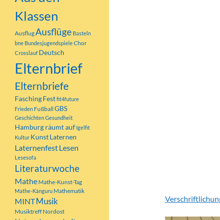
faszinierend zu 
Klassen
und wie konzentr
Ausflüge
begeistert, wen
Ausflug
Basteln
Chor
bne
Bundesjugendspiele
Deutsch
Crosslauf
Vielleicht hat d
Elternbrief
Tennis im Verein
Elternbriefe
Besonders toll 
Fasching
Fest
fit4future
erleben konnten
GBS
Fußball
Frieden
hatten. Müde, a
Geschichten
Gesundheit
Hamburg räumt auf
zur Schule. Eins
Igelfit
Kunst
Laternen
Kultur
wird uns noch la
Laternenfest
Lesen
Lesesofa
Einige Verschrif
Literaturwoche
Fotogalerie anz
Mathe
Mathe-Kunst-Tag
Mathematik
Mathe-Känguru
Verschriftlichu
MINT
Musik
Musiktreff Nordost