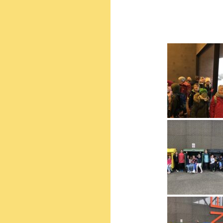
Staunen. Die Ki
gestärkten Umwe
Auch aus Müll k