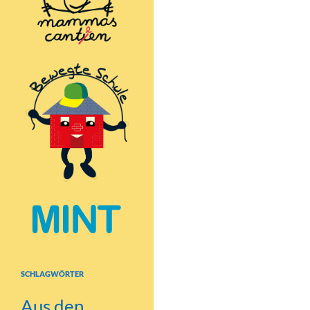
Unser Ausflug 
Ein sportlicher 
Am Montag, dem 
2b durfte einen
die Hamburg Op
Schon morgens w
und guter Laune
Dort angekommen
riesig und alles
Sportkleidung u
lag in der Luft.
Wir durften auf
SCHLAGWÖRTER
Profi-Spielern 
Aus den
Nakashima aus d