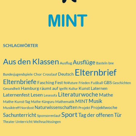
SCHLAGWÖRTER
Aus den Klassen
Ausflüge
Ausflug
Basteln
bne
Elternbrief
Deutsch
Chor
Bundesjugendspiele
Crosslauf
Elternbriefe
Fasching
Fest
GBS
Fußball
fit4future
Frieden
Geschichten
Hamburg räumt auf
Kunst
Laternen
Gesundheit
Igelfit
Kultur
Literaturwoche
Laternenfest
Lesen
Mathe
Lesesofa
MINT
Musik
Mathe-Kunst-Tag
Mathematik
Mathe-Känguru
Naturwissenschaften
Projektwoche
Musiktreff Nordost
Projekt
Sport
Tag der offenen Tür
Sachunterricht
Sponsorenlauf
Unterricht
Theater
Weihnachtssingen