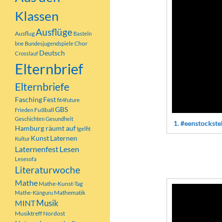
Player
Klassen
Ausflüge
Ausflug
Basteln
Chor
bne
Bundesjugendspiele
Deutsch
Crosslauf
Elternbrief
Elternbriefe
Fasching
Fest
fit4future
GBS
Fußball
Frieden
Geschichten
Gesundheit
1.
#eenstocksteh
Hamburg räumt auf
Igelfit
Kunst
Laternen
Kultur
Anschließend ha
Laternenfest
Lesen
Lesesofa
gesungen:
Literaturwoche
Mathe
Mathe-Kunst-Tag
Video-
Mathematik
Mathe-Känguru
Player
MINT
Musik
Musiktreff Nordost