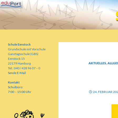
Zum
Inhalt
springen
Suchen
Schule Eenstock
Grundschule mit Vorschule
Schule Eenstock
Grundschule mit Vorschule
Ganztagsschule (GBS)
Eenstock 15
AKTUELLES
,
ALLGE
22179 Hamburg
Tel.: 040 / 428 96 07 – 0
#EENS
Sende E-Mail
24.02.
Kontakt
Schulbüro:
7:00 – 15:00 Uhr
24. FEBRUAR 20