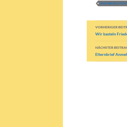
#HAMBURGSTEHT
Beitragsn
VORHERIGER BEIT
Wir basteln Frie
NÄCHSTER BEITRA
Elternbrief Anme