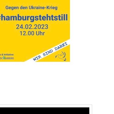
EI !!!!
 Erwachsenen der Schule Eenstock haben sich heute
m dem Kletterseilzirkus versammelt und gemeinsam
g geschwiegen: