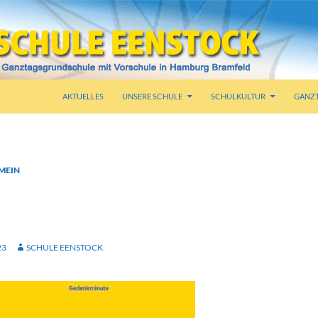
AKTUELLES
UNSERE SCHULE
SCHULKULTUR
GANZ
MEIN
TOCKSTEHTSTILL
12.00 UHR
23
SCHULE EENSTOCK