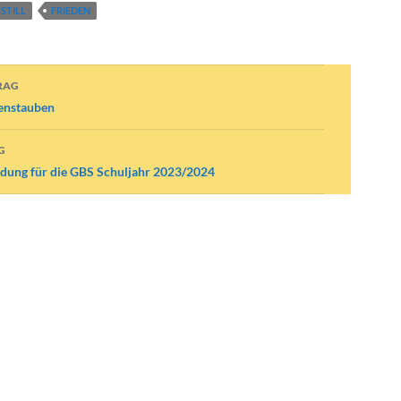
STILL
FRIEDEN
avigation
RAG
denstauben
G
ldung für die GBS Schuljahr 2023/2024