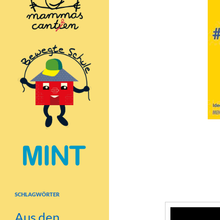
WIR WAREN DAB
Alle Kinder und
um 12.00 Uhr u
eine Minute lan
SCHLAGWÖRTER
Video-
Aus den