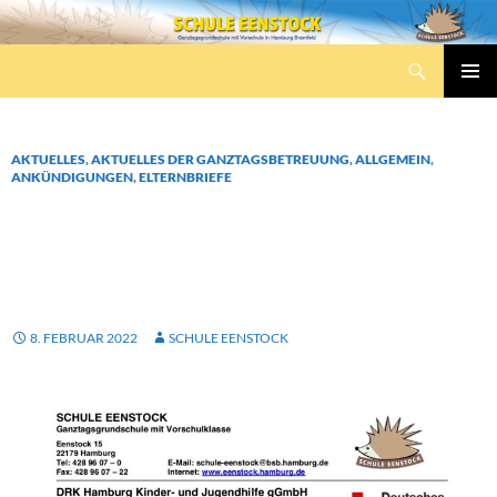
Zum
Inhalt
Suchen
springen
Schule Eenstock
PRIMÄR
MENÜ
AKTUELLES
,
AKTUELLES DER GANZTAGSBETREUUNG
,
ALLGEMEIN
,
ANKÜNDIGUNGEN
,
ELTERNBRIEFE
ELTERNBRIEF ANMELDUNG
FÜR DIE GBS SCHULJAHR
2022/2023
8. FEBRUAR 2022
SCHULE EENSTOCK