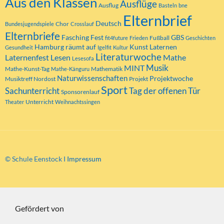
Aus den Klassen
Ausflüge
Ausflug
Basteln
bne
Elternbrief
Deutsch
Chor
Bundesjugendspiele
Crosslauf
Elternbriefe
Fasching
Fest
GBS
Fußball
fit4future
Frieden
Geschichten
Hamburg räumt auf
Kunst
Laternen
Gesundheit
Igelfit
Kultur
Literaturwoche
Laternenfest
Lesen
Mathe
Lesesofa
MINT
Musik
Mathe-Kunst-Tag
Mathematik
Mathe-Känguru
Naturwissenschaften
Projektwoche
Musiktreff Nordost
Projekt
Sport
Tag der offenen Tür
Sachunterricht
Sponsorenlauf
Unterricht
Theater
Weihnachtssingen
© Schule Eenstock I
Impressum
Gefördert von