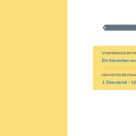
BUNDESJUGENDSP
Beitragsn
VORHERIGER BEIT
Ein Stückchen vo
NÄCHSTER BEITRA
1. Elternbrief – 1