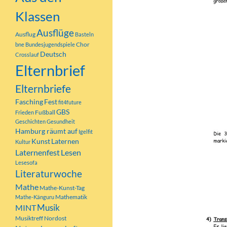
Klassen
Ausflüge
Ausflug
Basteln
Chor
bne
Bundesjugendspiele
Deutsch
Crosslauf
Elternbrief
Elternbriefe
Fasching
Fest
fit4future
GBS
Fußball
Frieden
Geschichten
Gesundheit
Hamburg räumt auf
Igelfit
Kunst
Laternen
Kultur
Laternenfest
Lesen
Lesesofa
Literaturwoche
Mathe
Mathe-Kunst-Tag
Mathematik
Mathe-Känguru
MINT
Musik
Musiktreff Nordost