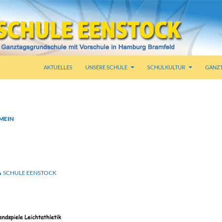
AKTUELLES
UNSERE SCHULE
SCHULKULTUR
GANZ
MEIN
SJUGENDSPIELE
ATHLETIK – 04.07.2023
SCHULE EENSTOCK