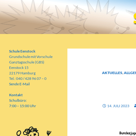
Zum
Inhalt
springen
Suchen
Schule Eenstock
Grundschule mit Vorschule
Schule Eenstock
Grundschule mit Vorschule
Ganztagsschule (GBS)
Eenstock 15
AKTUELLES
,
ALLGE
22179 Hamburg
Tel.: 040 / 428 96 07 – 0
BUNDE
Sende E-Mail
LEICHT
Kontakt
Schulbüro:
7:00 – 15:00 Uhr
14. JULI 2023