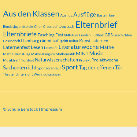
Aus den Klassen
Ausflüge
Ausflug
Basteln
bne
Elternbrief
Deutsch
Chor
Bundesjugendspiele
Crosslauf
Elternbriefe
Fasching
Fest
GBS
Fußball
fit4future
Frieden
Geschichten
Hamburg räumt auf
Kunst
Laternen
Gesundheit
Igelfit
Kultur
Literaturwoche
Laternenfest
Lesen
Mathe
Lesesofa
MINT
Musik
Mathe-Kunst-Tag
Mathematik
Mathe-Känguru
Naturwissenschaften
Projektwoche
Musiktreff Nordost
Projekt
Sport
Tag der offenen Tür
Sachunterricht
Sponsorenlauf
Unterricht
Theater
Weihnachtssingen
© Schule Eenstock I
Impressum