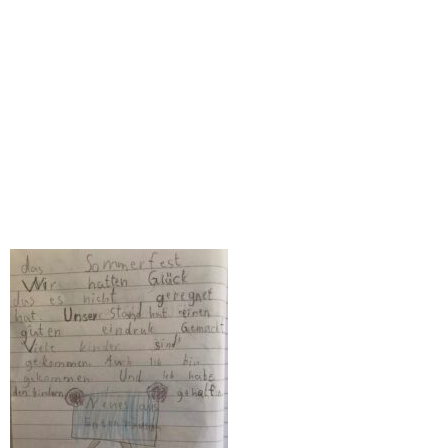
Gemeinschaft innerhalb der Schule Eenstock. Eltern,
Lehrkräfte, Erzieher und die Schülerinnen und Schüler
arbeiteten Hand in Hand, um dieses Fest zu einem Erfolg zu
machen.
Es war ein Tag voller Freude und Gemeinschaft und somit eine
wunderbare Gelegenheit für alle, das Ende des Schuljahres zu
feiern und gemeinsam einen fröhlichen Tag zu verbringen. Ein
Ereignis, das lange in Erinnerung bleibt.