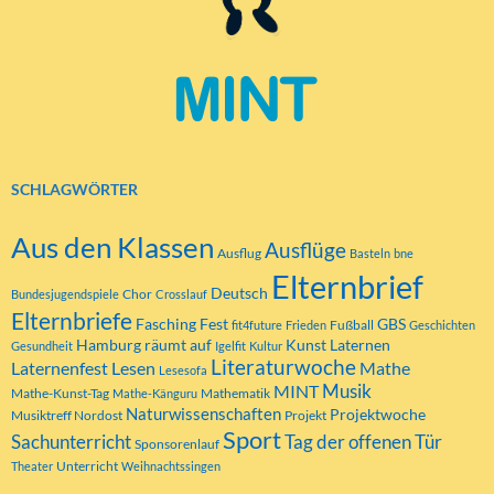
SCHLAGWÖRTER
Aus den Klassen
Ausflüge
Ausflug
Basteln
bne
Elternbrief
Deutsch
Chor
Bundesjugendspiele
Crosslauf
Elternbriefe
Fasching
Fest
GBS
Fußball
fit4future
Frieden
Geschichten
Hamburg räumt auf
Kunst
Laternen
Gesundheit
Igelfit
Kultur
Literaturwoche
Laternenfest
Lesen
Mathe
Lesesofa
MINT
Musik
Mathe-Kunst-Tag
Mathematik
Mathe-Känguru
Naturwissenschaften
Projektwoche
Musiktreff Nordost
Projekt
Sport
Tag der offenen Tür
Sachunterricht
Sponsorenlauf
Unterricht
Theater
Weihnachtssingen