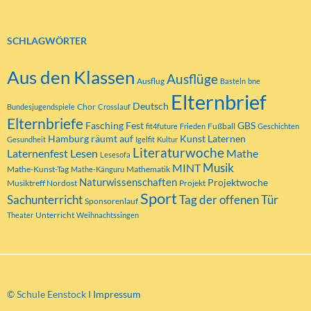
SCHLAGWÖRTER
Aus den Klassen
Ausflüge
Ausflug
Basteln
bne
Elternbrief
Deutsch
Chor
Bundesjugendspiele
Crosslauf
Elternbriefe
Fasching
Fest
GBS
Fußball
fit4future
Frieden
Geschichten
Hamburg räumt auf
Kunst
Laternen
Gesundheit
Igelfit
Kultur
Literaturwoche
Laternenfest
Lesen
Mathe
Lesesofa
MINT
Musik
Mathe-Kunst-Tag
Mathematik
Mathe-Känguru
Naturwissenschaften
Projektwoche
Musiktreff Nordost
Projekt
Sport
Tag der offenen Tür
Sachunterricht
Sponsorenlauf
Unterricht
Theater
Weihnachtssingen
© Schule Eenstock I
Impressum