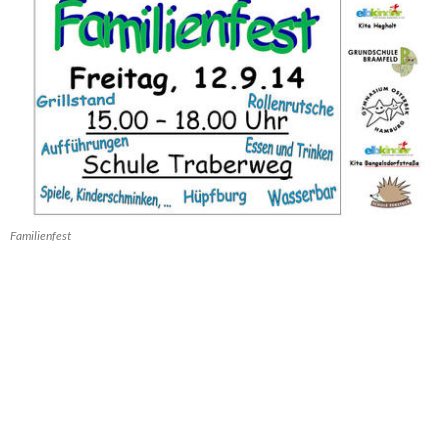
Familienfest
Liebe Eltern,
am Freitag,
d. 12.9.
findet auf dem Schulhof der Schule
Traberweg ein
Familienfest statt
, zu dem wir Sie herzlich
einladen möchten.
Für die Kinder wird es verschiedene Attraktionen geben, u.a.