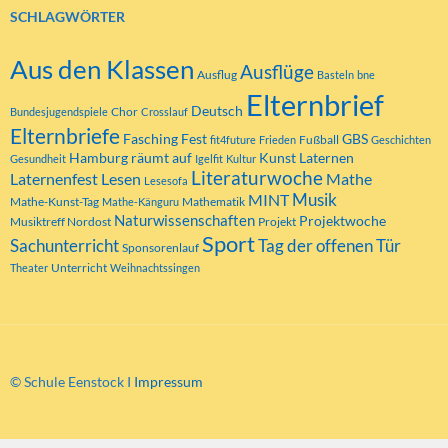
SCHLAGWÖRTER
Aus den Klassen
Ausflüge
Ausflug
Basteln
bne
Elternbrief
Deutsch
Chor
Bundesjugendspiele
Crosslauf
Elternbriefe
Fasching
Fest
GBS
Fußball
fit4future
Frieden
Geschichten
Hamburg räumt auf
Kunst
Laternen
Gesundheit
Igelfit
Kultur
Literaturwoche
Laternenfest
Lesen
Mathe
Lesesofa
MINT
Musik
Mathe-Kunst-Tag
Mathematik
Mathe-Känguru
Naturwissenschaften
Projektwoche
Musiktreff Nordost
Projekt
Sport
Tag der offenen Tür
Sachunterricht
Sponsorenlauf
Unterricht
Theater
Weihnachtssingen
© Schule Eenstock I
Impressum