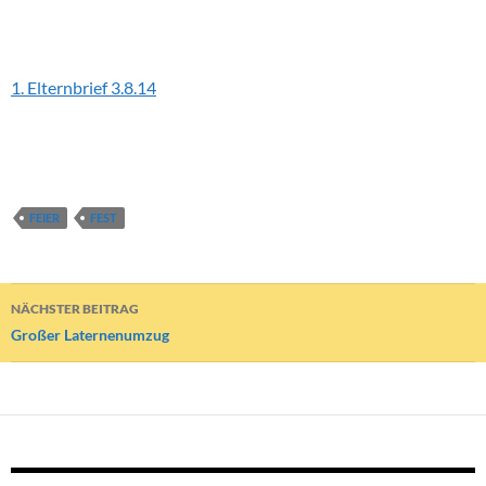
Downloads
1. Elternbrief 3.8.14
FEIER
FEST
Beitragsnavigation
NÄCHSTER BEITRAG
Großer Laternenumzug