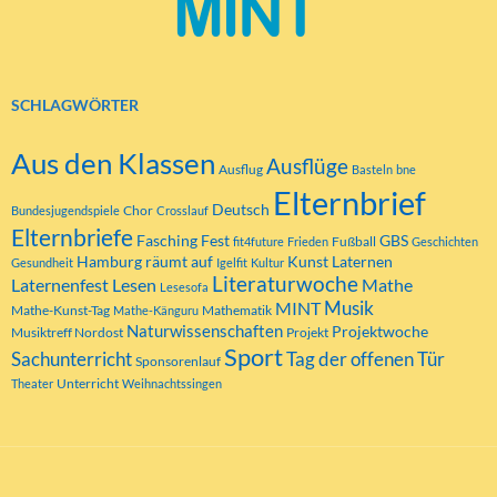
SCHLAGWÖRTER
Aus den Klassen
Ausflüge
Ausflug
Basteln
bne
Elternbrief
Deutsch
Chor
Bundesjugendspiele
Crosslauf
Elternbriefe
Fasching
Fest
GBS
Fußball
fit4future
Frieden
Geschichten
Hamburg räumt auf
Kunst
Laternen
Gesundheit
Igelfit
Kultur
Literaturwoche
Laternenfest
Lesen
Mathe
Lesesofa
MINT
Musik
Mathe-Kunst-Tag
Mathematik
Mathe-Känguru
Naturwissenschaften
Projektwoche
Musiktreff Nordost
Projekt
Sport
Tag der offenen Tür
Sachunterricht
Sponsorenlauf
Unterricht
Theater
Weihnachtssingen