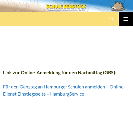
Zum
Inhalt
Suchen
springen
Schule Eenstock
PRIMÄR
MENÜ
GANZTAG-ONLINE-
BUCHUNG
Link zur Online-Anmeldung für den Nachmittag (GBS):
Für den Ganztag an Hamburger Schulen anmelden – Online-
Dienst Einstiegsseite – HamburgService