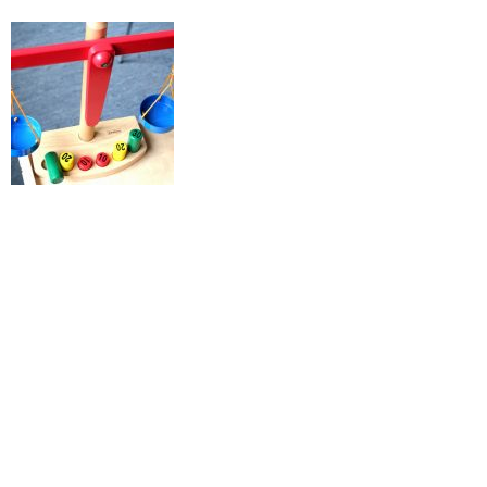
Einmal im Schuljahr finden in der
Schule Lernentwicklungsgespräche
mit Kindern, Eltern und Lehrerinnen
statt. Wie Sie dem Terminplan
entnehmen konnten, liegen die
Gespräche in diesem Schuljahr am
Donnerstag, 28.1.2016
und
zusätzlich an einigen Nachmittagen.
Bei dem Gespräch ist Ihr Kind dabei und steht im Mittelpunkt.
Auf das Gespräch sollen sich Eltern und Kinder anhand von
Fragen vorbereiten. Die Kinder bereiten sich in der Schule vor.
Die Eltern sollen sich bitte mit Hilfe des anhängenden
Fragebogens vorbereiten. Die Lernentwicklungsgespräche
sind verbindlich, d.h. alle Eltern und Kinder müssen daran
teilnehmen.
Den genauen Termin für das Gespräch erhalten Sie von Ihrer