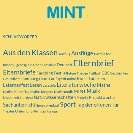
SCHLAGWÖRTER
Aus den Klassen
Ausflüge
Ausflug
Basteln
bne
Elternbrief
Deutsch
Chor
Bundesjugendspiele
Crosslauf
Elternbriefe
Fasching
Fest
GBS
Fußball
fit4future
Frieden
Geschichten
Hamburg räumt auf
Kunst
Laternen
Gesundheit
Igelfit
Kultur
Literaturwoche
Laternenfest
Lesen
Mathe
Lesesofa
MINT
Musik
Mathe-Kunst-Tag
Mathematik
Mathe-Känguru
Naturwissenschaften
Projektwoche
Musiktreff Nordost
Projekt
Sport
Tag der offenen Tür
Sachunterricht
Sponsorenlauf
Unterricht
Theater
Weihnachtssingen