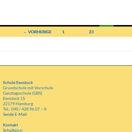
Beitragsnavigation
← VORHERIGE
1
…
23
24
Schule Eenstock
Grundschule mit Vorschule
Ganztagsschule (GBS)
Eenstock 15
22179 Hamburg
Tel.: 040 / 428 96 07 – 0
Sende E-Mail
Kontakt
Schulbüro: